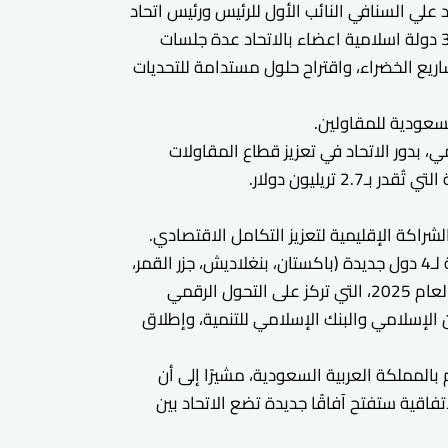
علي السنافي النائب الأول للرئيس ورئيس اتحاد
المقاولين العرب، والمهندس حمدي شحاتة امين عام اتحاد المقاولين العرب بجانب مشاركة رؤساء وفود وممثلي 30 دولة اسلامية اعضاء بالاتحاد عدة جلسات
اريع الخضراء، واقتراح حلول مستدامة للتحديات
لسعودية للمقاولين.
 بدور الاتحاد في تعزيز قطاع المقاولات
تريليون دولار.
راكة الإقليمية لتعزيز التكامل الاقتصادي.
واكد الدكتور مالك دنقلا المدير التنفيذي للاتحاد ان الاجتماع شهد اصدار عدة قرارات هامة من بينها توسيع العضوية لـ4 دول جديدة (باكستان، بنغلاديش، جزر القمر،
أوغندا)، وتوقيع مذكرات تفاهم مع المؤسسة الإسلامية لتأمين الاستثمار (ICIEC)، بالاضافة الي اعتماد خطة العمل لعام 2025، التي تركز على التحول الرقمي
 الإسلامي والبنك الإسلامي للتنمية، وإطلاق
بالمملكة العربية السعودية، مشيرًا إلى أن
اقية ستفتح آفاقًا جديدة تضع الاتحاد بين