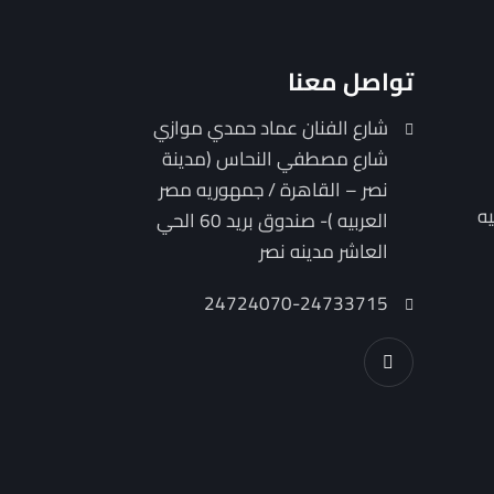
تواصل معنا
شارع الفنان عماد حمدي موازي
شارع مصطفي النحاس (مدينة
نصر – القاهرة / جمهوريه مصر
يه
العربيه )- صندوق بريد 60 الحي
العاشر مدينه نصر
24724070-24733715