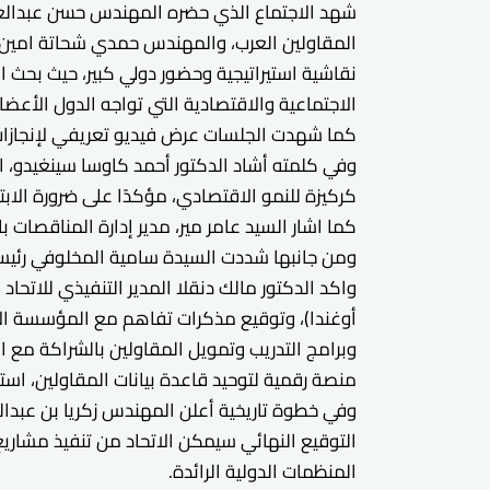
شهد الاجتماع الذي حضره المهندس حسن عبدالعزيز 
نقاشية استيراتيجية وحضور دولي كبير، حيث بحث ا
الاجتماعية والاقتصادية التي تواجه الدول الأعضا
كما شهدت الجلسات عرض فيديو تعريفي لإنجازات ال
وفي كلمته أشاد الدكتور أحمد كاوسا سينغيدو، ال
كركيزة للنمو الاقتصادي، مؤكدًا على ضرورة الابتكار والتع
كما اشار السيد عامر مير، مدير إدارة المناقصات با
ومن جانبها شددت السيدة سامية المخلوفي رئيسة ا
وبرامج التدريب وتمويل المقاولين بالشراكة مع ا
منصة رقمية لتوحيد قاعدة بيانات المقاولين، استعد
وفي خطوة تاريخية أعلن المهندس زكريا بن عبدالرح
التوقيع النهائي سيمكن الاتحاد من تنفيذ مشاريع
المنظمات الدولية الرائدة.