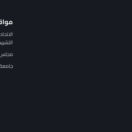
مواق
الاتحا
التشييد CCA
مجلس ا
جامعة 